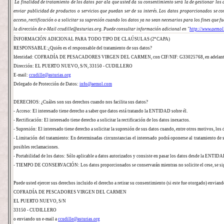
La finalidad de tratamiento de los datos par ala que usted da su consentimiento será la de gestionar los 
enviar publicidad de productos o servicios que puedan ser de su interés. Los datos proporcionados se cons
acceso, rectificación o a solicitar su supresión cuando los datos ya no sean necesarios para los fines que f
la dirección de e-Mail ccudille@asturias.org. Puede consultar información adicional en "
http://www.aemo
ÍNFORMACIÓN ADICIONAL PARA TODO TIPO DE CLAÚSULAS (2ª CAPA)
RESPONSABLE:¿Quién es el responsable del tratamiento de sus datos?
Identidad: COFRADÍA DE PESACADORES VIRGEN DEL CARMEN, con CIF/NIF: G33025768, en adela
Dirección: EL PUERTO NUEVO, S/N, 33150 - CUDILLERO
E-mail:
ccudille@asturias.org
Delegado de Protección de Datos:
info@aemol.com
DERECHOS: ¿Cuáles son sus derechos cuando nos facilita sus datos?
- Acceso: El interesado tiene derecho a saber que datos está tratando la ENTIDAD sobre él.
- Rectificación: El interesado tiene derecho a solicitar la rectificación de los datos inexactos.
- Supresión: El interesado tiene derecho a solicitar la supresión de sus datos cuando, entre otros motivos, los 
- Limitación del tratamiento: En determinadas circunstancias el interesado podrá oponerse al tratamiento de 
posibles reclamaciones.
- Portabilidad de los datos: Sólo aplicable a datos autorizados y consiste en pasar los datos desde la
- TIEMPO DE CONSERVACIÓN: Los datos proporcionados se conservarán mientras no solicite el cese, se sigan
Puede usted ejercer sus derechos incluido el derecho a retirar su consentimiento (si este fue otorgado) enviand
COFRADÍA DE PESCADORES VIRGEN DEL CARMEN
EL PUERTO NUEVO, S/N
33150 - CUDILLERO
o enviando un e-mail a
ccudille@asturias.org